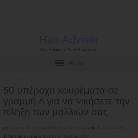
Hair Adviser
Hair Advice at Your Fingertips!
Menu
Αρχική
›
Κοντό
50 υπέροχα κουρέματα σε
γραμμή Α για να νικήσετε την
πλήξη των μαλλιών σας
με
Σερένα Πάιπερ
Τρέβορ Σβάιτσερ
Φερν Αντόνγκ
Τελευταία ενημέρωση στις 22 Ιουλίου 2024