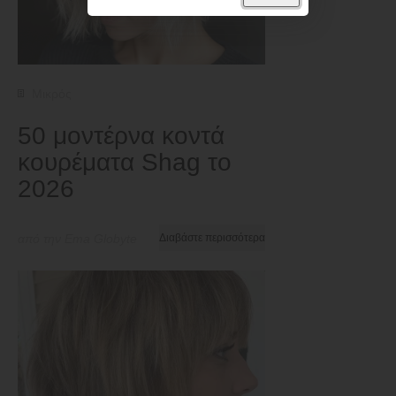
Μικρός
50 μοντέρνα κοντά
κουρέματα Shag το
2026
από την Ema Globyte
Διαβάστε περισσότερα