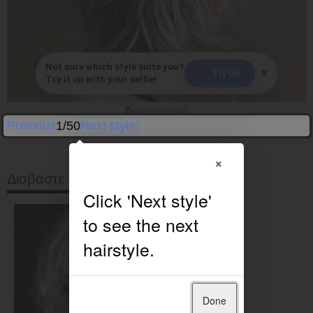
Not sure which style suits you?
×
Try On
Try it on with your selfie!
By
Britny Bassett
Previous
1/50
Next style
×
Διαβάστε στη συνέχεια
Done