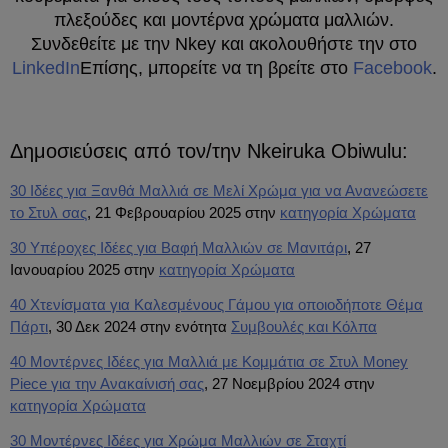
πλεξούδες και μοντέρνα χρώματα μαλλιών.
Συνδεθείτε με την Nkey και ακολουθήστε την στο
LinkedIn
Επίσης, μπορείτε να τη βρείτε στο
Facebook
.
Δημοσιεύσεις από τον/την Nkeiruka Obiwulu:
30 Ιδέες για Ξανθά Μαλλιά σε Μελί Χρώμα για να Ανανεώσετε
το Στυλ σας
, 21 Φεβρουαρίου 2025 στην
κατηγορία Χρώματα
30 Υπέροχες Ιδέες για Βαφή Μαλλιών σε Μανιτάρι
, 27
Ιανουαρίου 2025 στην
κατηγορία Χρώματα
40 Χτενίσματα για Καλεσμένους Γάμου για οποιοδήποτε Θέμα
Πάρτι
, 30 Δεκ 2024 στην ενότητα
Συμβουλές και Κόλπα
40 Μοντέρνες Ιδέες για Μαλλιά με Κομμάτια σε Στυλ Money
Piece για την Ανακαίνισή σας
, 27 Νοεμβρίου 2024 στην
κατηγορία Χρώματα
30 Μοντέρνες Ιδέες για Χρώμα Μαλλιών σε Σταχτί