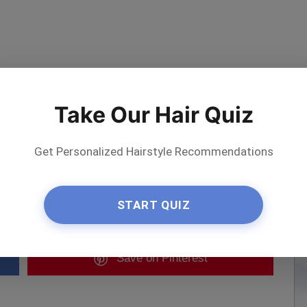
Take Our Hair Quiz
Get Personalized Hairstyle Recommendations
ήστε το σαλόνι
START QUIZ
Save
on Pinterest