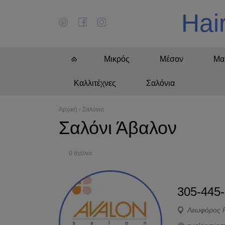
Hai
Μικρός
Μέσον
Μα
Καλλιτέχνες
Σαλόνια
Αρχική
›
Σαλόνια
Σαλόνι Άβαλον
0 σχόλια
305-445
Λεωφόρος P