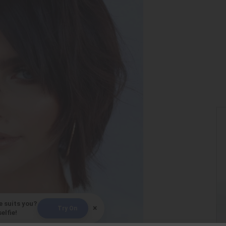
e suits you?
×
Try On
elfie!