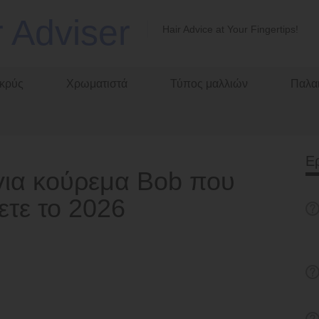
r Adviser
Hair Advice at Your Fingertips!
κρύς
Χρωματιστά
Τύπος μαλλιών
Παλαι
Ε
 για κούρεμα Bob που
ετε το 2026