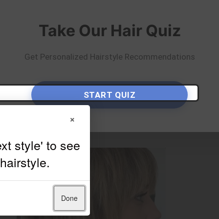
y
Mika Rogerson
Take Our Hair Quiz
Get Personalized Hairstyle Recommendations
START QUIZ
×
Done