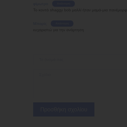
φίμωτρο
Απάντηση
Το κοντό shaggy bob μαλλί ήταν μαμά-μια πανέμορ
Μπαρίς
Απάντηση
ευχαριστώ για την ανάρτηση