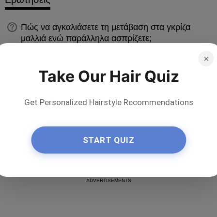
Πώς να αγκαλιάσετε τη μετάβαση στα γκρίζα
μαλλιά ενώ παράλληλα ασπρίζετε;
Ποια είναι τα καλύτερα χτενίσματα για πολύ λεπτά
×
μαλλιά;
Take Our Hair Quiz
Νερό ρυζιού για την ανάπτυξη των μαλλιών:
οφέλη, πώς να το φτιάξετε και πώς να το
Get Personalized Hairstyle Recommendations
χρησιμοποιήσετε
Ποια είναι τα καλύτερα χτενίσματα για μεγάλες
μύτες;
START QUIZ
Ποιο χρώμα μαλλιών αναδεικνύει τα καστανά
μάτια;