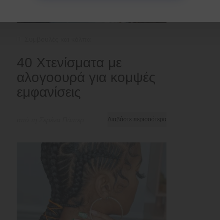
Συμβουλές και κόλπα
40 Χτενίσματα με
αλογοουρά για κομψές
εμφανίσεις
από τη Σερένα Πάιπερ
Διαβάστε περισσότερα