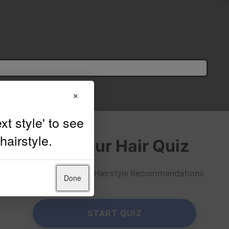
×
Take Our Hair Quiz
Get Personalized Hairstyle Recommendations
Done
START QUIZ