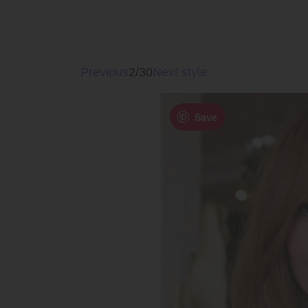
Previous
2/30
Next style
Save