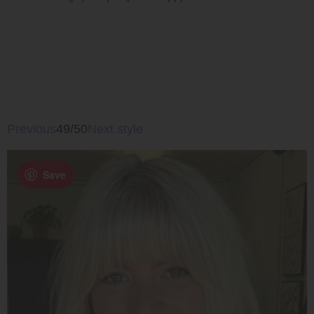
Previous
49/50
Next style
Save