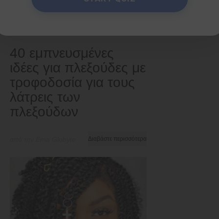
Συμβουλές και κόλπα
40 εμπνευσμένες
ιδέες για πλεξούδες με
τροφοδοσία για τους
λάτρεις των
πλεξούδων
από την Ema Globyte
Διαβάστε περισσότερα