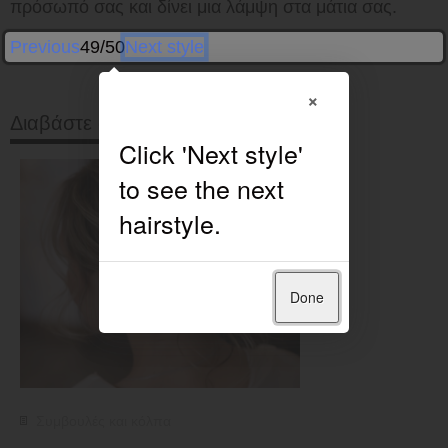
πρόσωπό σας και δίνει μια λάμψη στα μάτια σας.
Previous
49/50
Next style
×
Διαβάστε στη συνέχεια
Done
Συμβουλές και κόλπα