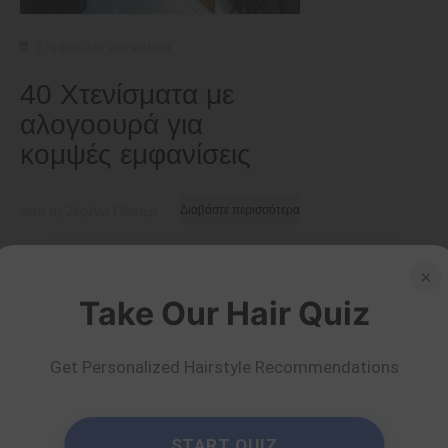
Συμβουλές και κόλπα
40 Χτενίσματα με
αλογοουρά για
κομψές εμφανίσεις
από τη Σερένα Πάιπερ
Διαβάστε περισσότερα
×
Take Our Hair Quiz
Get Personalized Hairstyle Recommendations
START QUIZ