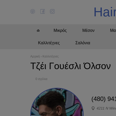
Hai
Μικρός
Μέσον
Μα
Καλλιτέχνες
Σαλόνια
Αρχική
›
Καλλιτέχνες
Τζέι Γουέσλι Όλσον
0 σχόλια
(480) 94
4211 N Winf