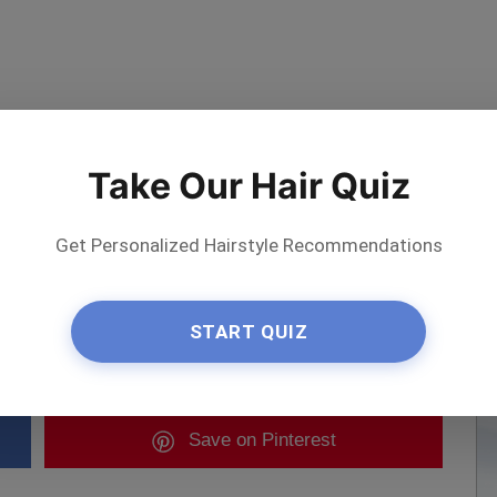
Take Our Hair Quiz
Get Personalized Hairstyle Recommendations
START QUIZ
ε τον καλλιτέχνη
Save
on Pinterest