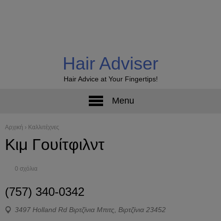
Hair Adviser
Hair Advice at Your Fingertips!
Menu
Αρχική
›
Καλλιτέχνες
Κιμ Γουίτφιλντ
0 σχόλια
(757) 340-0342
3497 Holland Rd Βιρτζίνια Μπιτς, Βιρτζίνια 23452