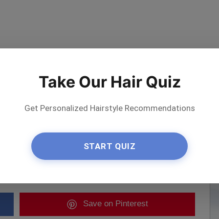
Take Our Hair Quiz
Get Personalized Hairstyle Recommendations
START QUIZ
ε τον καλλιτέχνη
Save
on Pinterest