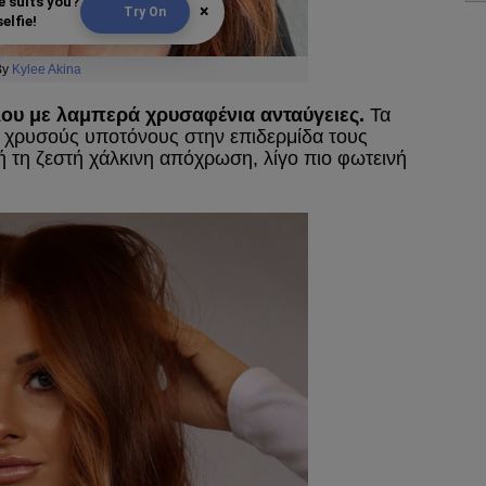
e suits you?
×
Try On
elfie!
By
Kylee Akina
ου με λαμπερά χρυσαφένια ανταύγειες.
Τα
ς χρυσούς υποτόνους στην επιδερμίδα τους
 τη ζεστή χάλκινη απόχρωση, λίγο πιο φωτεινή