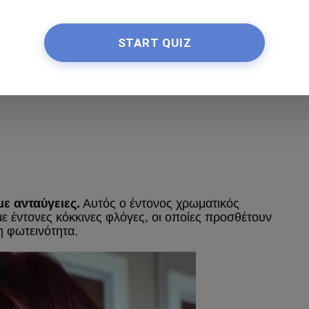
START QUIZ
ε ανταύγειες.
Αυτός ο έντονος χρωματικός
ε έντονες κόκκινες φλόγες, οι οποίες προσθέτουν
 φωτεινότητα.