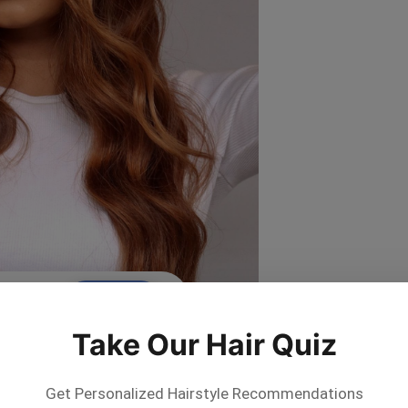
e suits you?
×
Try On
elfie!
Take Our Hair Quiz
By
abbeykhair
Get Personalized Hairstyle Recommendations