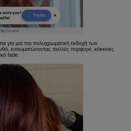
e suits you?
×
Try On
elfie!
By
Danielle
αι για μια πιο πολυχρωματική εκδοχή των
ανθό, ενσωματώνοντας πολλές πορφυρέ, κόκκινες
κό fade.