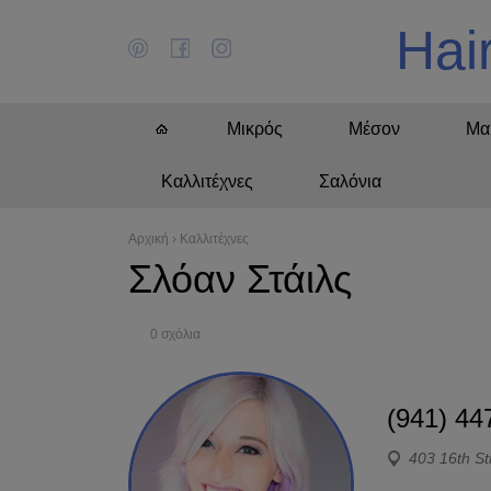
Hai
Μικρός
Μέσον
Μα
Καλλιτέχνες
Σαλόνια
Αρχική
›
Καλλιτέχνες
Σλόαν Στάιλς
0 σχόλια
(941) 44
403 16th St