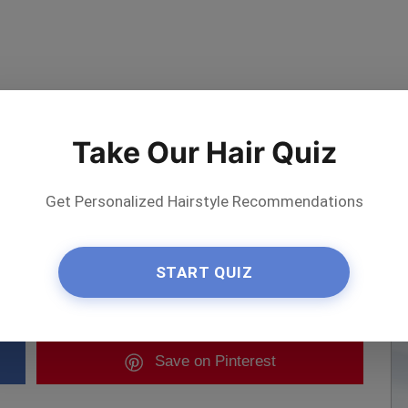
Take Our Hair Quiz
Get Personalized Hairstyle Recommendations
START QUIZ
ε τον καλλιτέχνη
Save
on Pinterest