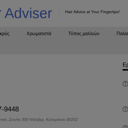
r Adviser
Hair Advice at Your Fingertips!
κρύς
Χρωματιστά
Τύπος μαλλιών
Παλαι
Ε
7-9448
reet, Σουίτα 300 Ντένβερ, Κολοράντο 80202