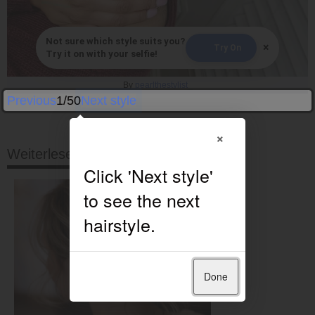
Not sure which style suits you?
×
Try On
Try it on with your selfie!
By
pearlthestylist_
Previous
1/50
Next style
×
Weiterlesen
Done