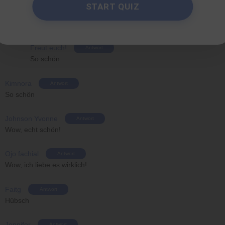
START QUIZ
Ada
Antwort
Schön
Freut euch!
Antwort
So schön
Kimnora
Antwort
So schön
Johnson Yvonne
Antwort
Wow, echt schön!
Ojo fachial
Antwort
Wow, ich liebe es wirklich!
Faitg
Antwort
Hübsch
Jennifer
Antwort