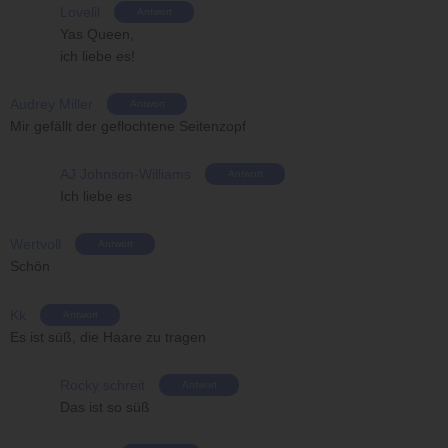
Lovelil
Antwort
Yas Queen,
ich liebe es!
Audrey Miller
Antwort
Mir gefällt der geflochtene Seitenzopf
AJ Johnson-Williams
Antwort
Ich liebe es
Wertvoll
Antwort
Schön
Kk
Antwort
Es ist süß, die Haare zu tragen
Rocky schreit
Antwort
Das ist so süß