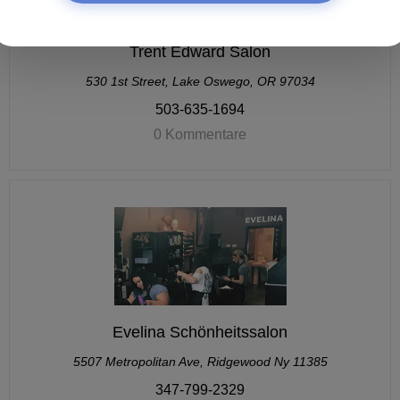
Trent Edward Salon
530 1st Street, Lake Oswego, OR 97034
503-635-1694
0 Kommentare
Evelina Schönheitssalon
5507 Metropolitan Ave, Ridgewood Ny 11385
347-799-2329