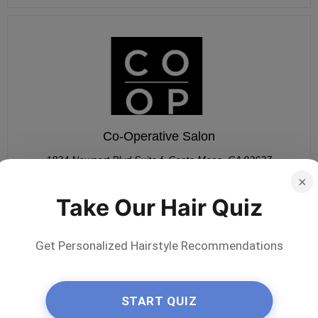
Co-Operative Salon
1834 Newport Blvd Suite f, Costa Mesa, CA 92627
×
949-524-3109
Take Our Hair Quiz
0 Kommentare
Get Personalized Hairstyle Recommendations
START QUIZ