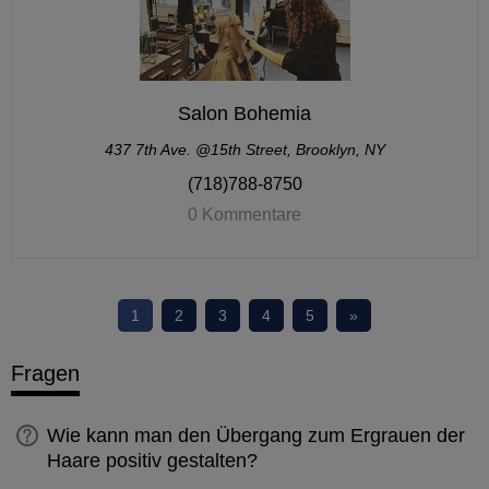
Salon Bohemia
437 7th Ave. @15th Street, Brooklyn, NY
(718)788-8750
0 Kommentare
1
2
3
4
5
»
Fragen
Wie kann man den Übergang zum Ergrauen der
Haare positiv gestalten?