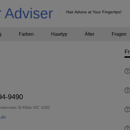
r Adviser
Hair Advice at Your Fingertips!
g
Farben
Haartyp
Älter
Fragen
F
94-9490
 Inkerman St Kilda VIC 3182
.au