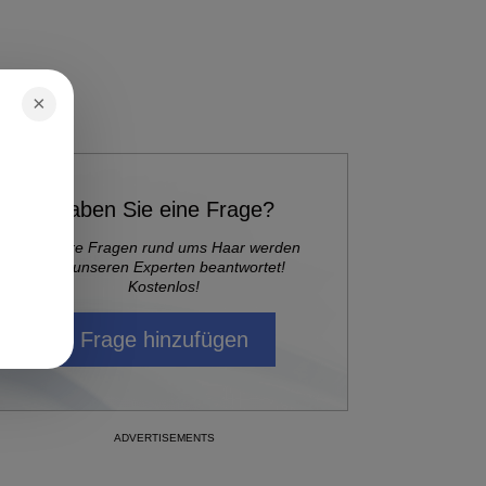
×
Haben Sie eine Frage?
Alle Ihre Fragen rund ums Haar werden
von unseren Experten beantwortet!
Kostenlos!
Frage hinzufügen