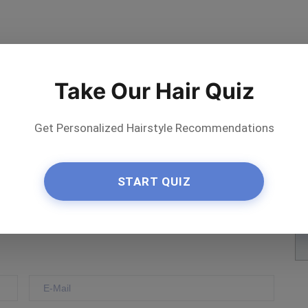
Take Our Hair Quiz
Get Personalized Hairstyle Recommendations
ler bewerten
START QUIZ
Save
on Pinterest