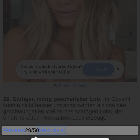
Not sure which style suits you?
×
Try On
Try it on with your selfie!
By
Barbara Rabelo
29. Stufiger, mittig gescheitelter Lob.
Ihr Gesicht
könnte nicht besser umrahmt werden als von den
geschwungenen Wellen des schrägen Lobs, der
einen koketten Peek-a-boo-Look erzeugt.
Previous
29/50
Next style