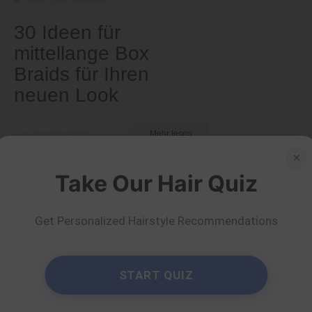
30 Ideen für
mittellange Box
Braids für Ihren
neuen Look
von Serena Piper
Mehr lesen
×
Take Our Hair Quiz
Get Personalized Hairstyle Recommendations
START QUIZ