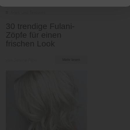
Arten und Texturen
30 trendige Fulani-
Zöpfe für einen
frischen Look
von Serena Piper
Mehr lesen