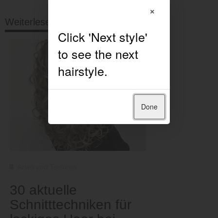
×
Weiterlesen
Done
Arten und Texturen
30 aktuelle
Schnitttechniken für