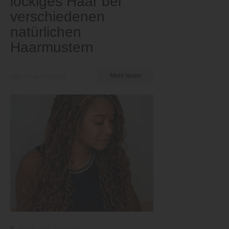
lockiges Haar bei
verschiedenen
natürlichen
Haarmustern
von Ema Globyte
Mehr lesen
Arten und Texturen