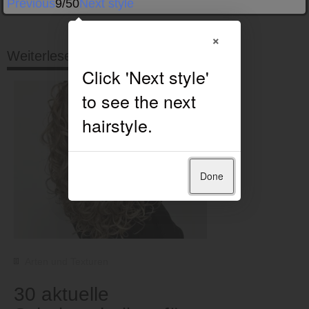
Previous
9/50
Next style
×
Weiterlesen
Done
Arten und Texturen
30 aktuelle