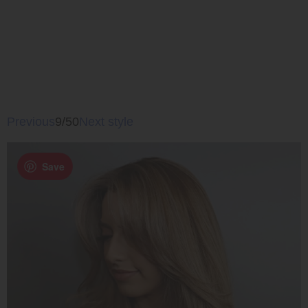
Previous
9/50
Next style
Save