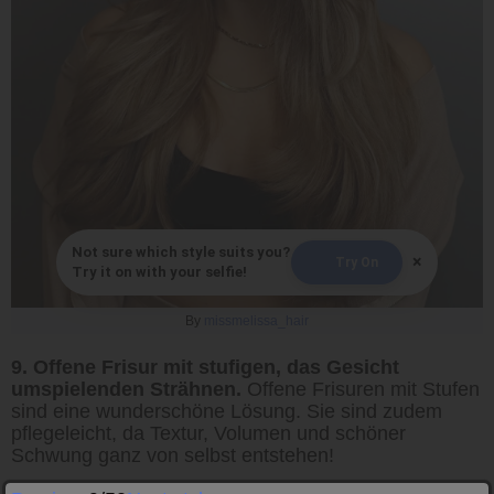
Not sure which style suits you?
×
Try On
Try it on with your selfie!
By
missmelissa_hair
9. Offene Frisur mit stufigen, das Gesicht
umspielenden Strähnen.
Offene Frisuren mit Stufen
sind eine wunderschöne Lösung. Sie sind zudem
pflegeleicht, da Textur, Volumen und schöner
Schwung ganz von selbst entstehen!