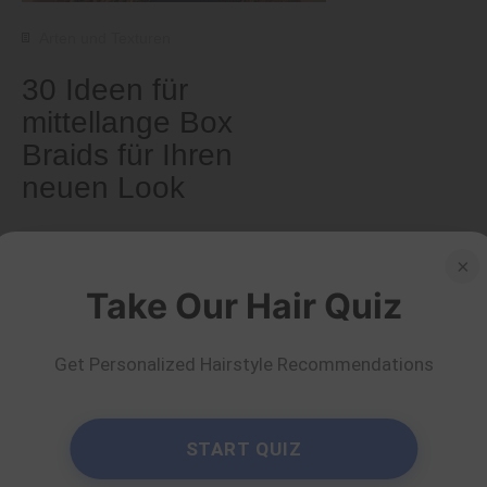
Arten und Texturen
30 Ideen für
mittellange Box
Braids für Ihren
neuen Look
von Serena Piper
Mehr lesen
×
Take Our Hair Quiz
Get Personalized Hairstyle Recommendations
START QUIZ