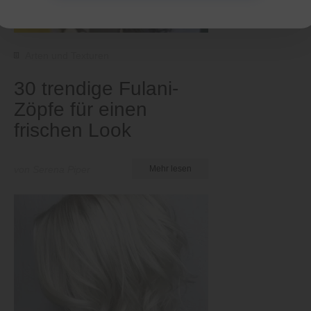
Arten und Texturen
30 trendige Fulani-
Zöpfe für einen
frischen Look
von Serena Piper
Mehr lesen