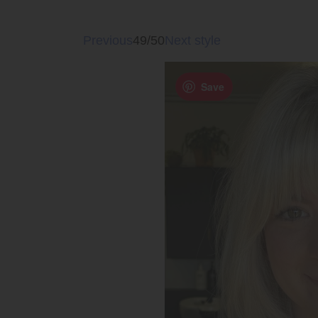
Previous
49/50
Next style
Save