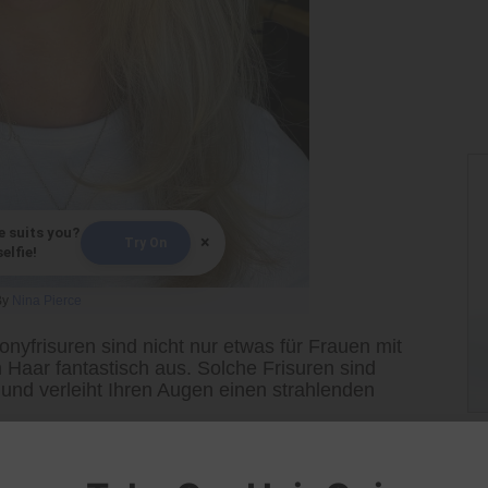
e suits you?
×
Try On
elfie!
By
Nina Pierce
nyfrisuren sind nicht nur etwas für Frauen mit
Haar fantastisch aus. Solche Frisuren sind
t und verleiht Ihren Augen einen strahlenden