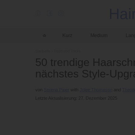
Hai
Kurz
Medium
Lan
Startseite
›
Tipps und Tricks
50 trendige Haarschni
nächstes Style-Upg
von
Serena Piper
Jolee Thompson
Theodo
Letzte Aktualisierung: 27. Dezember 2025