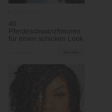
Tipps und Tricks
40
Pferdeschwanzfrisuren
für einen schicken Look
von Serena Piper
Mehr lesen