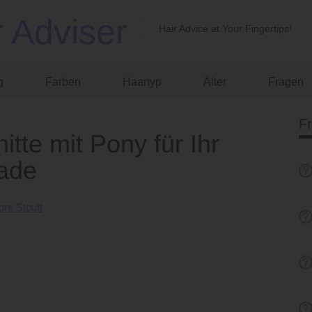
r Adviser
Hair Advice at Your Fingertips!
g
Farben
Haartyp
Älter
Fragen
F
tte mit Pony für Ihr
rade
re Stoutt