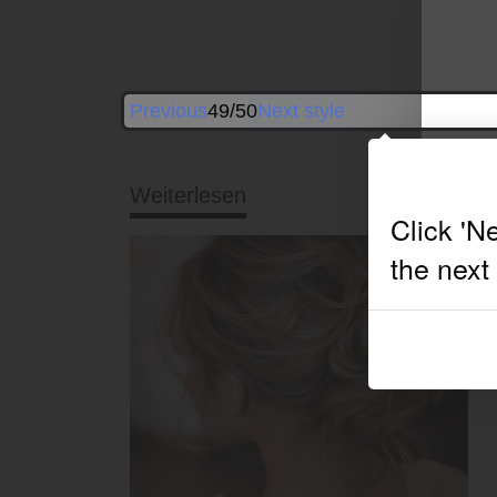
Previous
49/50
Next style
Weiterlesen