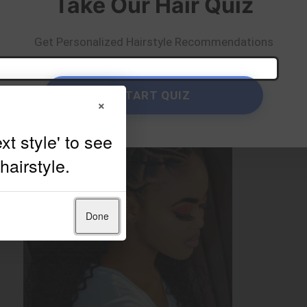
Take Our Hair Quiz
Get Personalized Hairstyle Recommendations
START QUIZ
×
Done