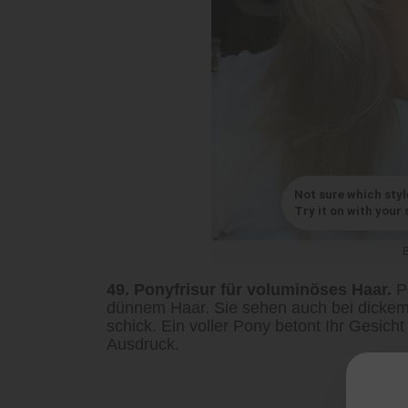
Not sure which styl
Try it on with your s
49. Ponyfrisur für voluminöses Haar.
Po
dünnem Haar. Sie sehen auch bei dickem 
schick. Ein voller Pony betont Ihr Gesich
Ausdruck.