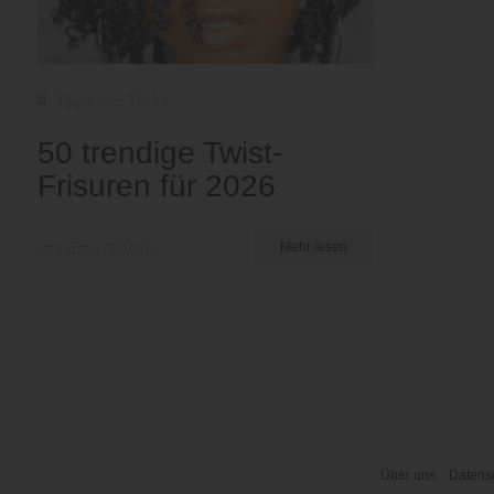
Tipps und Tricks
50 trendige Twist-
Frisuren für 2026
von Ema Globyte
Mehr lesen
Über uns
Datensc