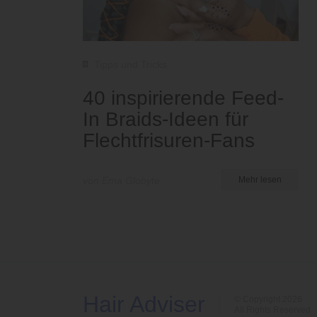
Tipps und Tricks
40 inspirierende Feed-
In Braids-Ideen für
Flechtfrisuren-Fans
von Ema Globyte
Mehr lesen
Hair Adviser
© Copyright 2026
All Rights Reserved