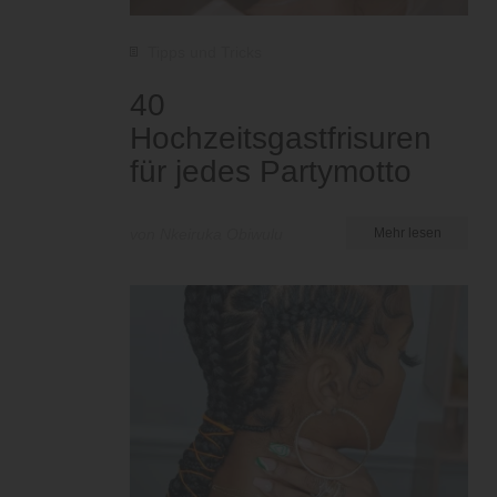
Tipps und Tricks
40
Hochzeitsgastfrisuren
für jedes Partymotto
von Nkeiruka Obiwulu
Mehr lesen