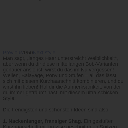
Previous
1/50
Next style
Man sagt, „langes Haar unterstreicht Weiblichkeit“,
aber wenn du dir diese mittellangen Bob-Varianten
genauer ansiehst, wirst du das im Nu vergessen!
Wellen, Balayage, Pony und Stufen – all das lässt
sich mit diesem Kurzhaarschnitt kombinieren, und du
wirst ihn lieben! Hol dir die Aufmerksamkeit, von der
du immer geträumt hast, mit diesem ultra-schicken
Style!
Die trendigsten und schönsten Ideen sind also:
1. Nackenlanger, fransiger Shag.
Ein gestufter
Kurzhaarschnitt mit präzise geschnittenen Spitzen