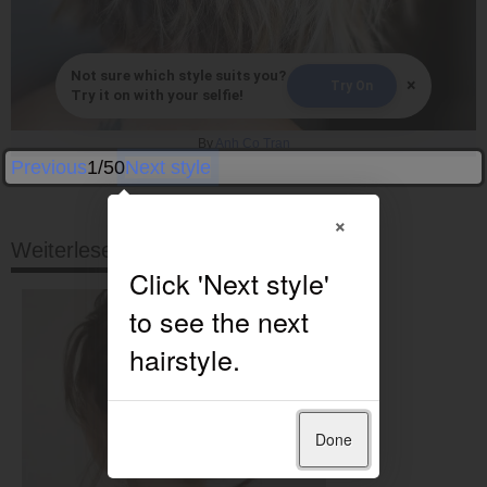
Not sure which style suits you?
×
Try On
Try it on with your selfie!
By
Anh Co Tran
Previous
1/50
Next style
×
Weiterlesen
Done