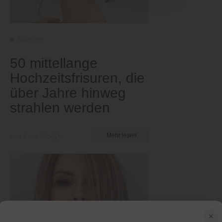
Medium
50 mittellange
Hochzeitsfrisuren, die
über Jahre hinweg
strahlen werden
von Ema Globyte
Mehr lesen
×