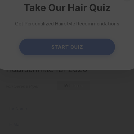
Take Our Hair Quiz
Get Personalized Hairstyle Recommendations
Medium
START QUIZ
50 umwerfende
mittellange
Haarschnitte für 2026
von Serena Piper
Mehr lesen