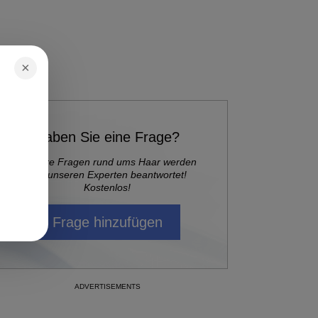
×
Haben Sie eine Frage?
Alle Ihre Fragen rund ums Haar werden
von unseren Experten beantwortet!
Kostenlos!
Frage hinzufügen