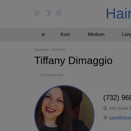
Hai
Kurz
Medium
Lan
Startseite
›
Künstler
Tiffany Dimaggio
0 Kommentare
(732) 96
443 South 
capellihairs