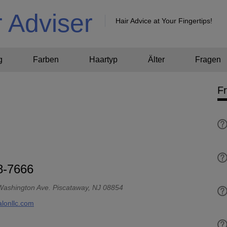
r Adviser
Hair Advice at Your Fingertips!
g
Farben
Haartyp
Älter
Fragen
F
8-7666
Washington Ave. Piscataway, NJ 08854
alonllc.com