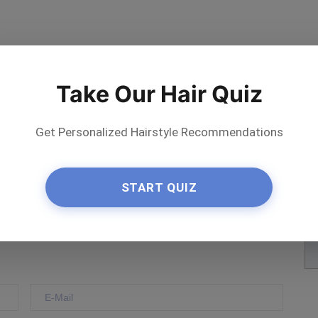
Take Our Hair Quiz
Get Personalized Hairstyle Recommendations
ler bewerten
START QUIZ
Save
on Pinterest