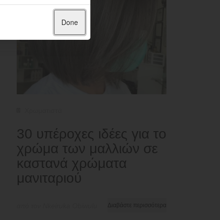
Done
Χρωματιστά
30 υπέροχες ιδέες για το
χρώμα των μαλλιών σε
καστανά χρώματα
μανιταριού
από τον Nkeiruka Obiwulu
Διαβάστε περισσότερα