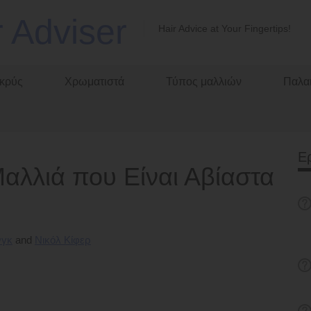
r Adviser
Hair Advice at Your Fingertips!
κρύς
Χρωματιστά
Τύπος μαλλιών
Παλαι
Ε
Μαλλιά που Είναι Αβίαστα
νγκ
Νικόλ Κίφερ