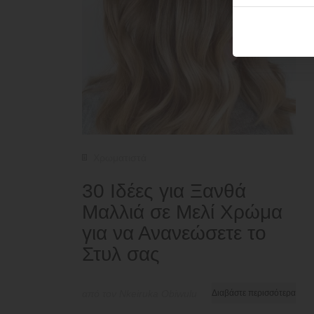
Χρωματιστά
30 Ιδέες για Ξανθά
Μαλλιά σε Μελί Χρώμα
για να Ανανεώσετε το
Στυλ σας
από τον Nkeiruka Obiwulu
Διαβάστε περισσότερα