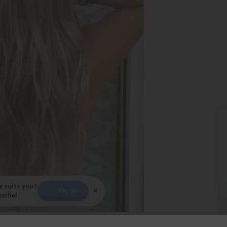
e suits you?
×
Try On
elfie!
By
Gabrielle