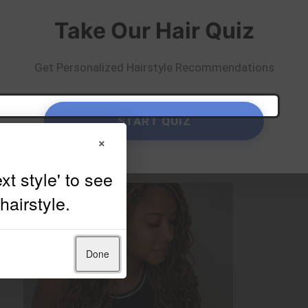
Take Our Hair Quiz
Get Personalized Hairstyle Recommendations
START QUIZ
×
Done