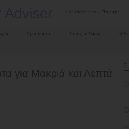
r Adviser
Hair Advice at Your Fingertips!
κρύς
Χρωματιστά
Τύπος μαλλιών
Παλαι
Ε
τα για Μακριά και Λεπτά