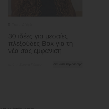
Τύποι & Υφές
30 ιδέες για μεσαίες
πλεξούδες Box για τη
νέα σας εμφάνιση
από τη Σερένα Πάιπερ
Διαβάστε περισσότερα
ά για μια έφηβη κοπέλα.