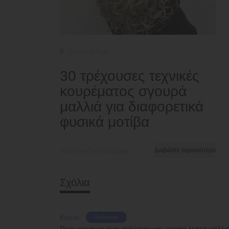
Τύποι & Υφές
30 τρέχουσες τεχνικές
κουρέματος σγουρά
μαλλιά για διαφορετικά
φυσικά μοτίβα
από την Ema Globyte
Διαβάστε περισσότερα
Σχόλια
Κούσι
Απάντηση
Ποιο κούρεμα είναι καλύτερο για μεσαία λεπτά μαλλι