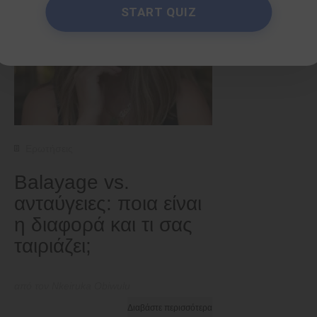
START QUIZ
Ερωτήσεις
Balayage vs.
ανταύγειες: ποια είναι
η διαφορά και τι σας
ταιριάζει;
από τον Nkeiruka Obiwulu
Διαβάστε περισσότερα