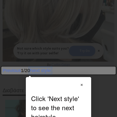
Not sure which style suits you?
×
Try On
Try it on with your selfie!
By
Caitlin Galan
Previous
1/20
Next style
×
Διαβάστε στη συνέχεια