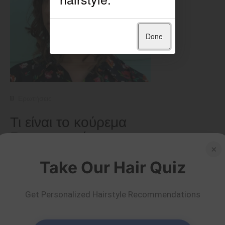
Done
Ερωτήσεις
Τι είναι το κούρεμα
Rezo και πώς να το
×
φορμάρετε;
Take Our Hair Quiz
από την Ema Globyte
Διαβάστε περισσότερα
Get Personalized Hairstyle Recommendations