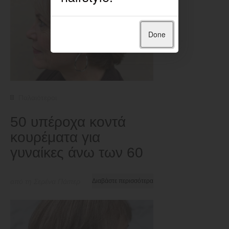
Done
Παλαιότεροι
50 υπέροχα κοντά
κουρέματα για
γυναίκες άνω των 60
από τη Σερένα Πάιπερ
Διαβάστε περισσότερα