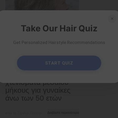
×
Take Our Hair Quiz
Get Personalized Hairstyle Recommendations
Παλαιότεροι
START QUIZ
30 μοντέρνα
κουρέματα και
χτενίσματα μεσαίου
μήκους για γυναίκες
άνω των 50 ετών
από τη Σερένα Πάιπερ
Διαβάστε περισσότερα