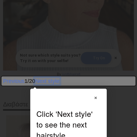
Not sure which style suits you?
×
Try On
Try it on with your selfie!
By
justbhairatl
Previous
1/20
Next style
×
Διαβάστε στη συνέχεια