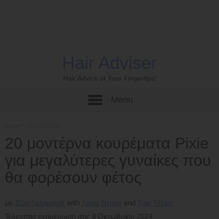
Hair Adviser
Hair Advice at Your Fingertips!
Menu
Αρχική
›
Παλαιότερα
20 μοντέρνα κουρέματα Pixie
για μεγαλύτερες γυναίκες που
θα φορέσουν φέτος
με
Έμα Γκλόμπαϊτ
Λίντα Ντρου
Τρις Τζέιμς
Τελευταία ενημέρωση στις 8 Οκτωβρίου 2024