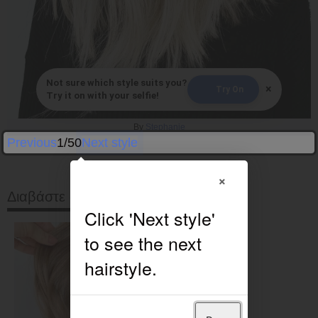
Not sure which style suits you?
×
Try On
Try it on with your selfie!
By
Stephanie
Previous
1/50
Next style
×
Διαβάστε στη συνέχεια