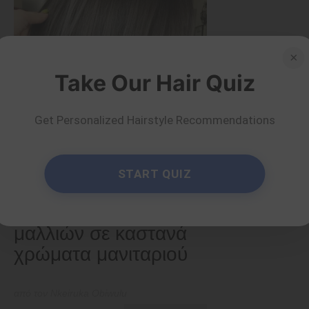
×
Take Our Hair Quiz
Get Personalized Hairstyle Recommendations
Χρωματιστά
START QUIZ
30 υπέροχες ιδέες για
το χρώμα των
μαλλιών σε καστανά
χρώματα μανιταριού
από τον Nkeiruka Obiwulu