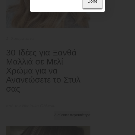
Done
Χρωματιστά
30 Ιδέες για Ξανθά
Μαλλιά σε Μελί
Χρώμα για να
Ανανεώσετε το Στυλ
σας
από τον Nkeiruka Obiwulu
Διαβάστε περισσότερα