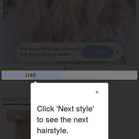
Not sure which style suits you?
×
Try On
Try it on with your selfie!
By
Rox
Previous
1/40
Next style
×
Διαβάστε στη συνέχεια