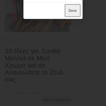
Done
Χρωματιστά
30 Ιδέες για Ξανθά
Μαλλιά σε Μελί
Χρώμα για να
Ανανεώσετε το Στυλ
σας
από τον Nkeiruka Obiwulu
Διαβάστε περισσότερα