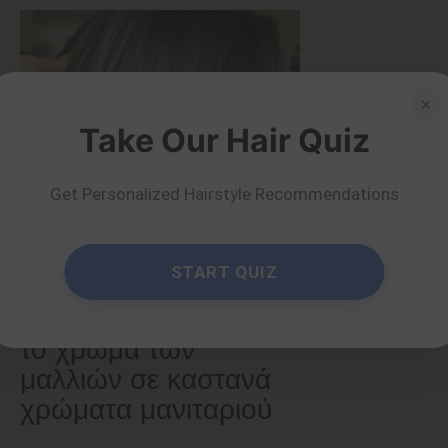
×
Take Our Hair Quiz
Get Personalized Hairstyle Recommendations
START QUIZ
Χρωματιστά
30 υπέροχες ιδέες για
το χρώμα των
μαλλιών σε καστανά
χρώματα μανιταριού