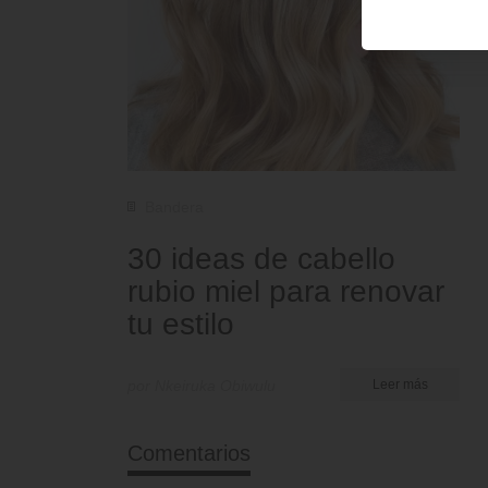
Bandera
30 ideas de cabello
rubio miel para renovar
tu estilo
por Nkeiruka Obiwulu
Leer más
Comentarios