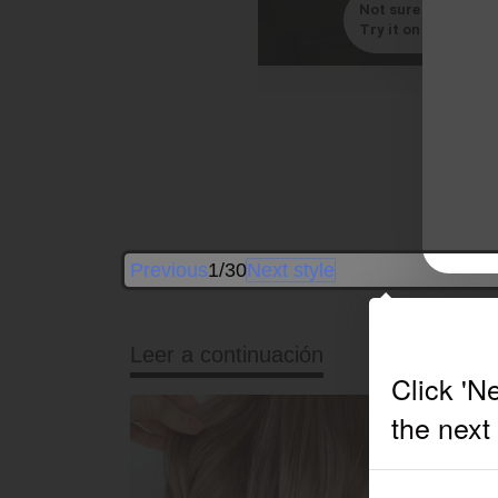
Not sure which styl
Try it on with your s
B
Previous
1/30
Next style
Leer a continuación