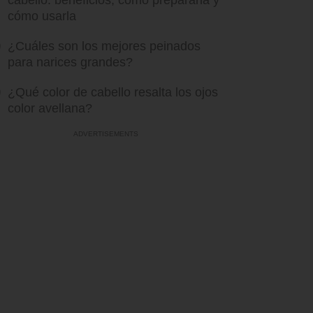
cabello: beneficios, cómo prepararla y
cómo usarla
¿Cuáles son los mejores peinados
para narices grandes?
¿Qué color de cabello resalta los ojos
color avellana?