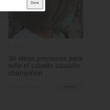
Done
Bandera
30 ideas preciosas para
teñir el cabello castaño
champiñón
por Nkeiruka Obiwulu
Leer más