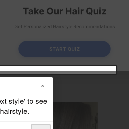
e suits you?
×
Try On
Take Our Hair Quiz
elfie!
y
Ashlee Allen
Get Personalized Hairstyle Recommendations
START QUIZ
×