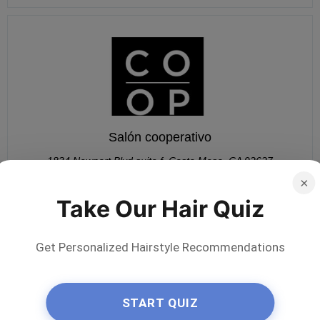
Salón cooperativo
1834 Newport Blvd suite f, Costa Mesa, CA 92627
×
949-524-3109
Take Our Hair Quiz
0 comentarios
Get Personalized Hairstyle Recommendations
START QUIZ