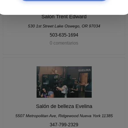
Salón Trent Edward
530 1st Street Lake Oswego, OR 97034
503-635-1694
0 comentarios
Salón de belleza Evelina
5507 Metropolitan Ave, Ridgewood Nueva York 11385
347-799-2329