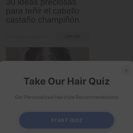
30 ideas preciosas
para teñir el cabello
castaño champiñón
por Nkeiruka Obiwulu
Leer más
×
Take Our Hair Quiz
Get Personalized Hairstyle Recommendations
START QUIZ
Bandera