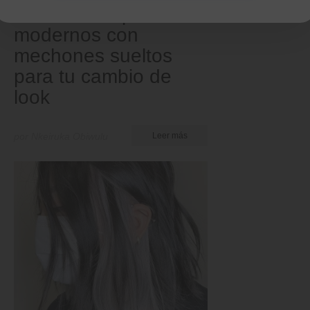
40 ideas de peinados
modernos con
mechones sueltos
para tu cambio de
look
por Nkeiruka Obiwulu
Leer más