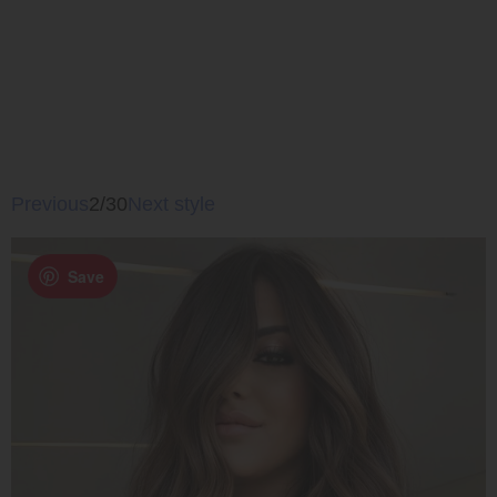
Previous
2/30
Next style
Save