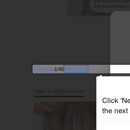
Not sure which styl
Try it on with your s
Previous
1/40
Next style
Leer a continuación