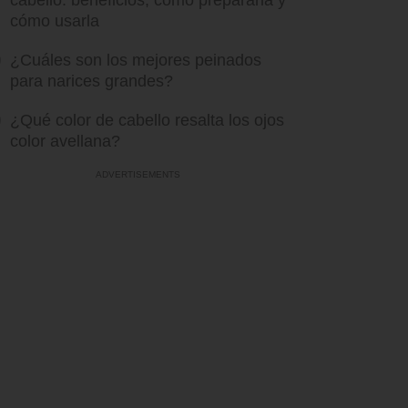
cabello: beneficios, cómo prepararla y
cómo usarla
¿Cuáles son los mejores peinados
para narices grandes?
¿Qué color de cabello resalta los ojos
color avellana?