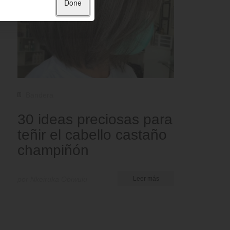
Done
Bandera
30 ideas preciosas para
teñir el cabello castaño
champiñón
por Nkeiruka Obiwulu
Leer más