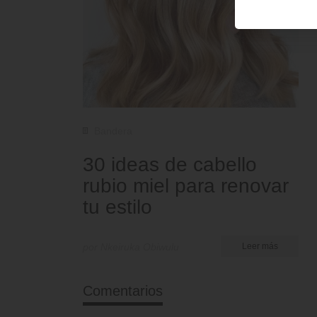
Bandera
30 ideas de cabello
rubio miel para renovar
tu estilo
por Nkeiruka Obiwulu
Leer más
Comentarios