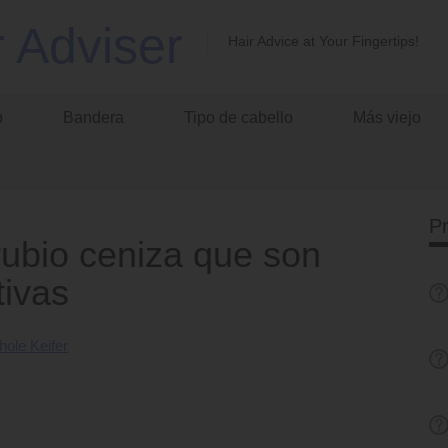
r Adviser
Hair Advice at Your Fingertips!
o
Bandera
Tipo de cabello
Más viejo
P
rubio ceniza que son
tivas
hole Keifer