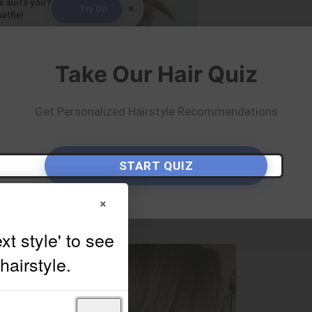
e suits you?
×
Try On
elfie!
By
Jennifer
Take Our Hair Quiz
Get Personalized Hairstyle Recommendations
START QUIZ
×