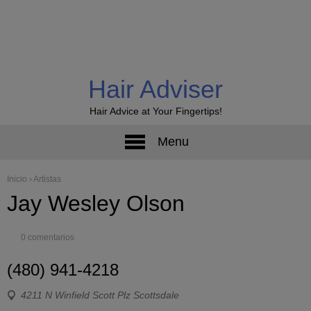
Hair Adviser
Hair Advice at Your Fingertips!
Menu
Inicio
›
Artistas
Jay Wesley Olson
0 comentarios
(480) 941-4218
4211 N Winfield Scott Plz Scottsdale