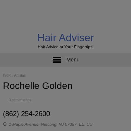
Hair Adviser
Hair Advice at Your Fingertips!
Menu
Inicio
›
Artistas
Rochelle Golden
0 comentarios
(862) 254-2600
1 Maple Avenue, Netcong, NJ 07857, EE. UU