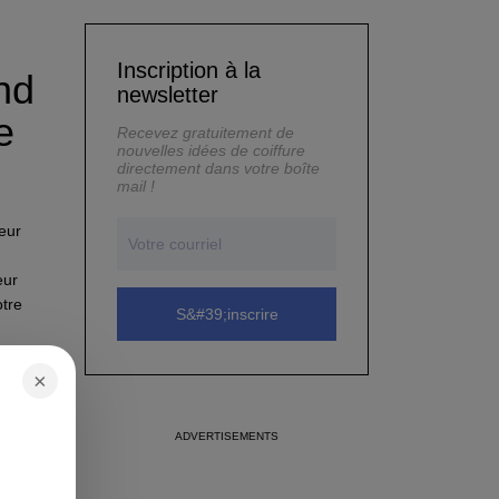
Inscription à la
nd
newsletter
e
Recevez gratuitement de
nouvelles idées de coiffure
directement dans votre boîte
mail !
eur
eur
otre
×