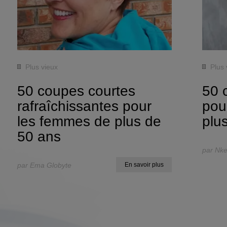
Plus vieux
Plus 
50 coupes courtes
50 c
rafraîchissantes pour
pou
les femmes de plus de
plu
50 ans
par Nke
par Ema Globyte
En savoir plus