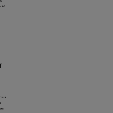
au
 et
r
plus
s
pas