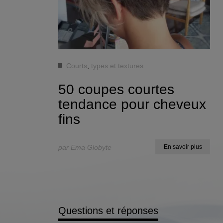
Courts
,
types et textures
50 coupes courtes
tendance pour cheveux
fins
par Ema Globyte
En savoir plus
Questions et réponses