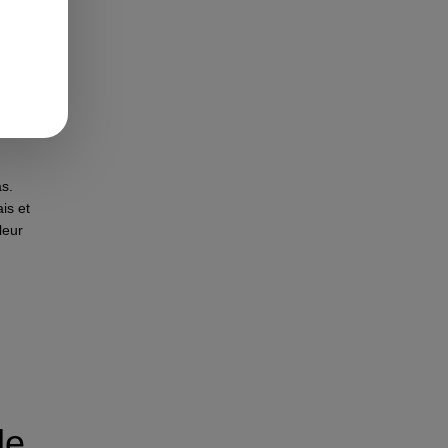
as.
is et
leur
de