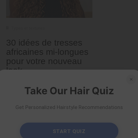
Types et textures
30 idées de tresses
africaines mi-longues
pour votre nouveau
look
×
Take Our Hair Quiz
par Serena Piper
En savoir plus
Get Personalized Hairstyle Recommendations
START QUIZ