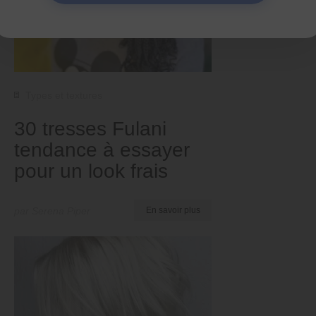
Types et textures
30 tresses Fulani
tendance à essayer
pour un look frais
par Serena Piper
En savoir plus