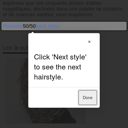
espérons que ces cinquante photos d'idées
magnifiques, déclinées dans une palette de couleurs
et de nuances variées, vous inspireront.
Previous
50/50
Next style
×
Lire la suite
Done