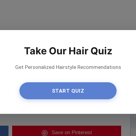
Take Our Hair Quiz
Get Personalized Hairstyle Recommendations
START QUIZ
er l'artiste
Save
on Pinterest