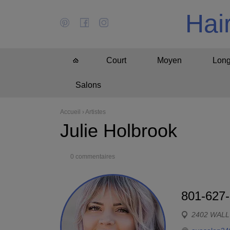
Hai
Court
Moyen
Lon
Salons
Accueil
›
Artistes
Julie Holbrook
0 commentaires
801-627
2402 WALL