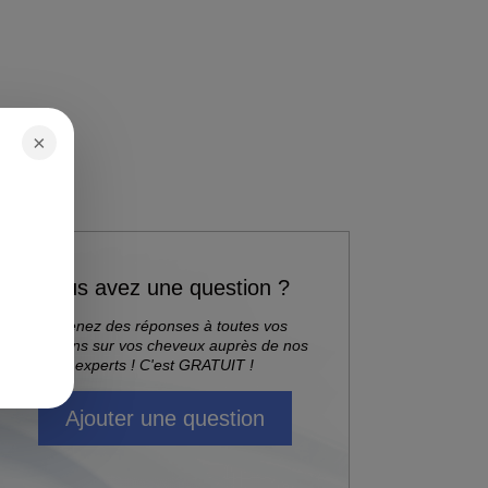
×
Vous avez une question ?
Obtenez des réponses à toutes vos
questions sur vos cheveux auprès de nos
experts ! C'est GRATUIT !
Ajouter une question