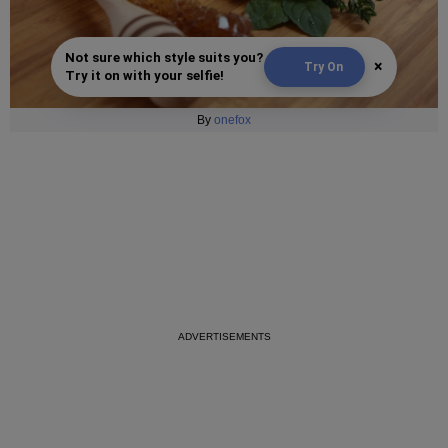
Not sure which style suits you?
×
Try On
Try it on with your selfie!
By
onefox