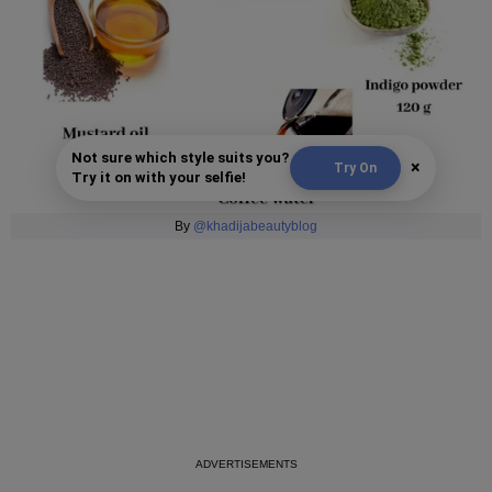
Not sure which style suits you?
×
Try On
Try it on with your selfie!
By
@khadijabeautyblog