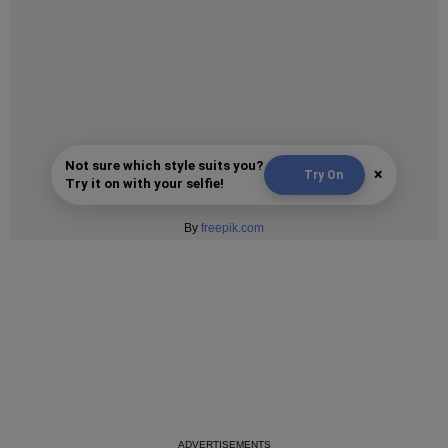
Not sure which style suits you?
×
Try On
Try it on with your selfie!
By
freepik.com