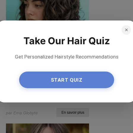
×
Take Our Hair Quiz
Get Personalized Hairstyle Recommendations
Questions
Qu'est-ce qu'une
START QUIZ
coupe Rezo et
comment la coiffer ?
par Ema Globyte
En savoir plus