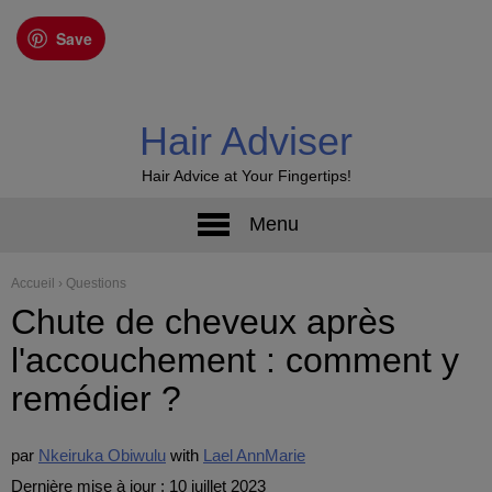
Save
Hair Adviser
Hair Advice at Your Fingertips!
Menu
Accueil
›
Questions
Chute de cheveux après
l'accouchement : comment y
remédier ?
par
Nkeiruka Obiwulu
Lael AnnMarie
Dernière mise à jour : 10 juillet 2023