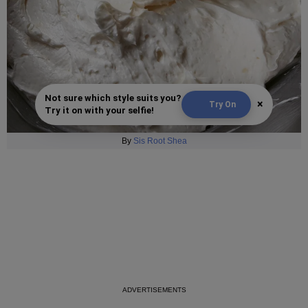
Not sure which style suits you?
×
Try On
Try it on with your selfie!
By
Sis Root Shea