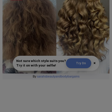
Not sure which style suits you?
×
Try On
Try it on with your selfie!
By
sarahsbeautyandbodybargains