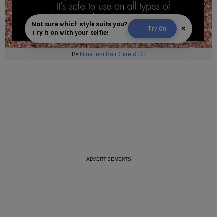
Not sure which style suits you?
×
Try On
Try it on with your selfie!
By
NinaLem Hair Care & Co