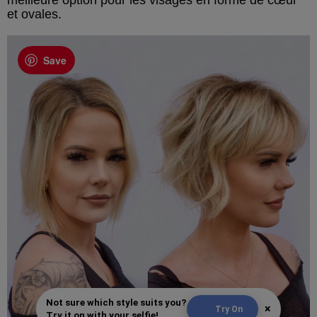
meilleure option pour les visages en forme de cœur
et ovales.
Save
Not sure which style suits you?
×
Try On
Try it on with your selfie!