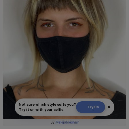
Not sure which style suits you?
×
Try On
Try it on with your selfie!
By
@skipdoeshair