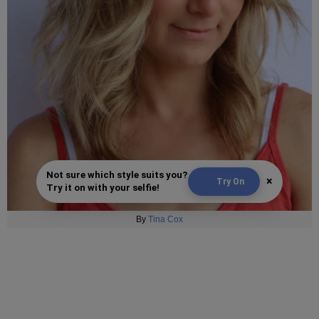
Not sure which style suits you?
×
Try On
Try it on with your selfie!
By
Tina Cox