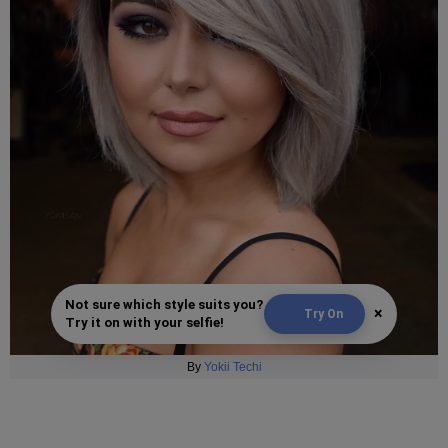
Not sure which style suits you?
×
Try On
Try it on with your selfie!
By
Yokii Techi