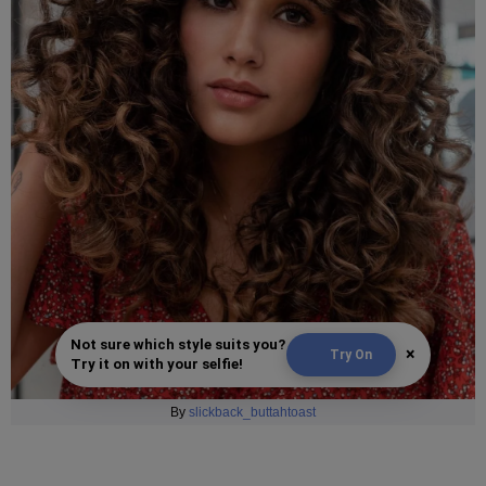
Not sure which style suits you?
×
Try On
Try it on with your selfie!
By
slickback_buttahtoast