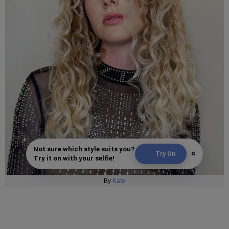
Not sure which style suits you?
×
Try On
Try it on with your selfie!
By
Kate