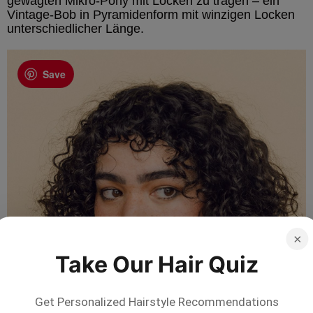
gewagten Mikro-Pony mit Locken zu tragen – ein
Vintage-Bob in Pyramidenform mit winzigen Locken
unterschiedlicher Länge.
Save
×
Take Our Hair Quiz
Get Personalized Hairstyle Recommendations