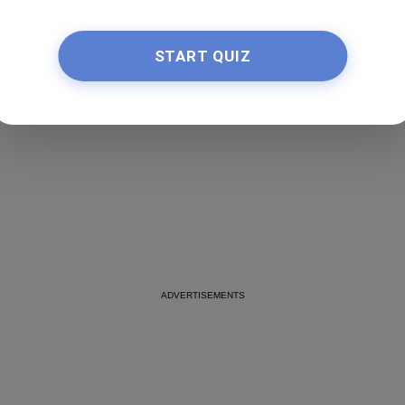
Not sure which style suits you?
×
Try On
START QUIZ
Try it on with your selfie!
By
weeklyyeg