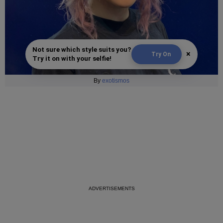
Not sure which style suits you?
×
Try On
Try it on with your selfie!
By
exotismos