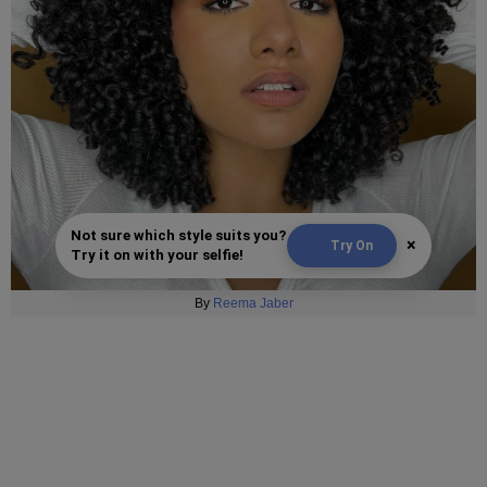
Not sure which style suits you?
×
Try On
Try it on with your selfie!
By
Reema Jaber