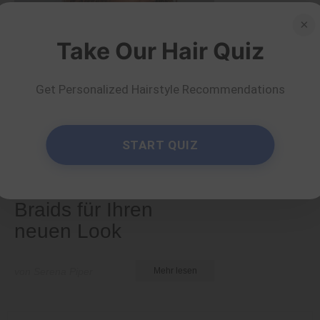
×
Take Our Hair Quiz
Get Personalized Hairstyle Recommendations
Arten und Texturen
START QUIZ
30 Ideen für
mittellange Box
Braids für Ihren
neuen Look
von Serena Piper
Mehr lesen