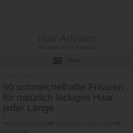
Hair Adviser
Hair Advice at Your Fingertips!
Menu
Startseite
›
Arten & Texturen
50 schmeichelhafte Frisuren
für natürlich lockiges Haar
jeder Länge
von
Nkeiruka Obiwulu
Sarah Bryant
Angela Cullom
Chrissy Reiff