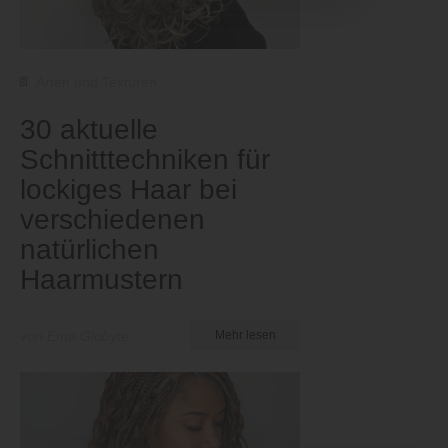
Arten und Texturen
30 aktuelle
Schnitttechniken für
lockiges Haar bei
verschiedenen
natürlichen
Haarmustern
von Ema Globyte
Mehr lesen