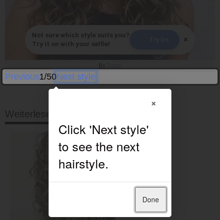
Not sure which style suits you?
×
Try On
Try it on with your selfie!
By
Daze
Previous
1/50
Next style
×
Weiterlesen
Done