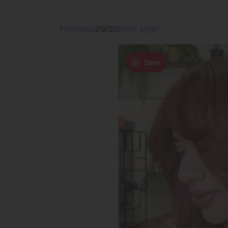
Previous
29/30
Next style
Save