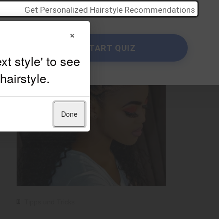
Get Personalized Hairstyle Recommendations
×
START QUIZ
Done
Tipps und Tricks