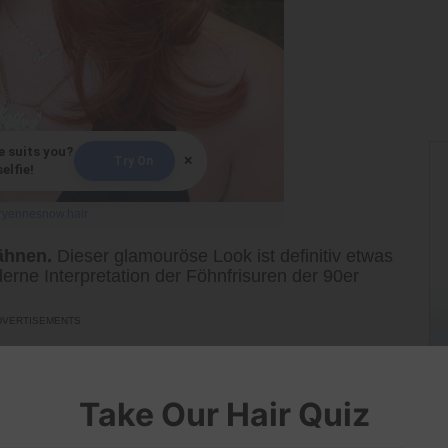
e suits you?
×
Try On
elfie!
ryennesnow.hair
rähnen.
Dieser glamouröse Look ist definitiv etwas
erne Interpretation der Föhnfrisuren der 90er
Take Our Hair Quiz