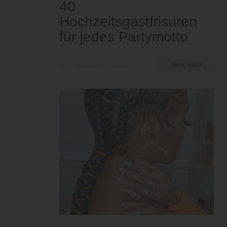
40
Hochzeitsgastfrisuren
für jedes Partymotto
von Nkeiruka Obiwulu
Mehr lesen