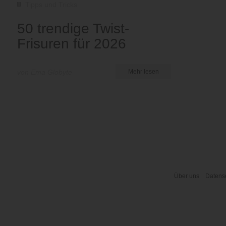
Tipps und Tricks
50 trendige Twist-
Frisuren für 2026
von Ema Globyte
Mehr lesen
Über uns
Datensc