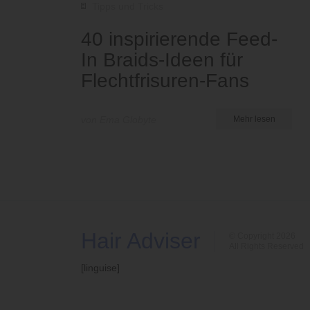
Tipps und Tricks
40 inspirierende Feed-
In Braids-Ideen für
Flechtfrisuren-Fans
von Ema Globyte
Mehr lesen
Hair Adviser
© Copyright 2026
All Rights Reserved
[linguise]