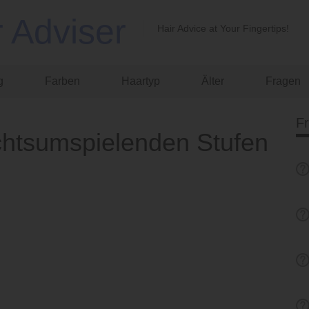
r Adviser
Hair Advice at Your Fingertips!
g
Farben
Haartyp
Älter
Fragen
F
ichtsumspielenden Stufen