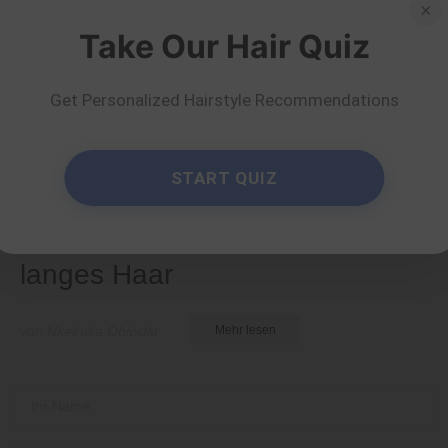
×
Take Our Hair Quiz
Get Personalized Hairstyle Recommendations
Lang
START QUIZ
30 süße, schnelle und
einfache Frisuren für
langes Haar
von Nkeiruka Obiwulu
Mehr lesen