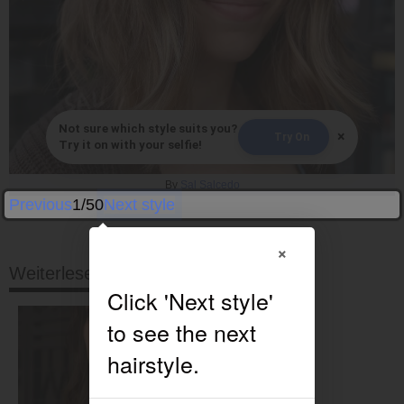
Not sure which style suits you?
×
Try On
Try it on with your selfie!
By
Sal Salcedo
Previous
1/50
Next style
×
Weiterlesen