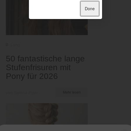
Done
Lang
50 fantastische lange
Stufenfrisuren mit
Pony für 2026
von Serena Piper
Mehr lesen