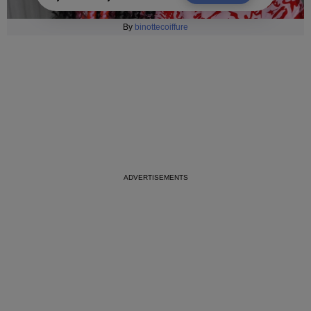
By
binottecoiffure