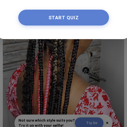
START QUIZ
Not sure which style suits you?
×
Try On
Try it on with your selfie!