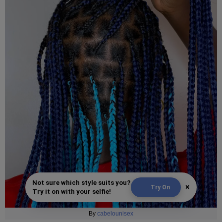
Not sure which style suits you?
×
Try On
Try it on with your selfie!
By
cabelounisex