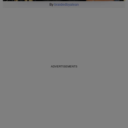
By
braidedbyalean