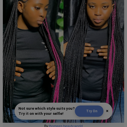
Not sure which style suits you?
×
Try On
Try it on with your selfie!
By
thomees.beauty.world