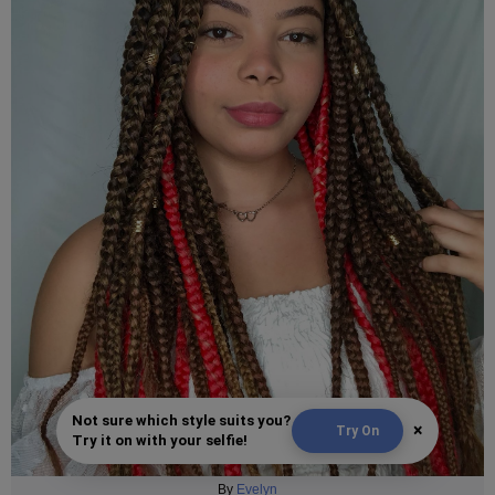
Not sure which style suits you?
×
Try On
Try it on with your selfie!
By
Evelyn