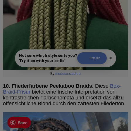
Not sure which style suits you?
×
Try On
Try it on with your selfie!
By
medusa.studioo
10. Fliederfarbene Peekaboo Braids.
Diese
Box-
Braid-Frisur
bietet eine frische Interpretation von
kontrastreichen Farbschemata und ersetzt das allzu
offensichtliche Blond durch den zartesten Fliederton.
Save