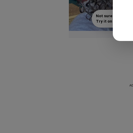
Not sure which styl
Try it on with your s
B