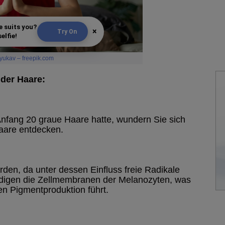
e suits you?
×
Try On
elfie!
lyukav – freepik.com
 der Haare:
Anfang 20 graue Haare hatte, wundern Sie sich
Haare entdecken.
den, da unter dessen Einfluss freie Radikale
ädigen die Zellmembranen der Melanozyten, was
en Pigmentproduktion führt.