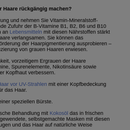
er Haare rückgängig machen?
ung und nehmen Sie Vitamin-Mineralstoff-
ende Zufuhr der B-Vitamine B1, B2, B6 und B10
h an
Lebensmitteln
mit diesen Nährstoffen stärkt
aare verlangsamen. Sie können das
örderung der Haarpigmentierung ausprobieren –
duzierung von grauen Haaren erwiesen.
hkeit, vorzeitigem Ergrauen der Haare
ine, Spurenelemente, Nikotinsäure sowie
 der Kopfhaut verbessern.
Haar vor UV-Strahlen
mit einer Kopfbedeckung
r das Haar.
einer speziellen Bürste.
dische Behandlung mit
Kokosöl
das in frischen
gewendete, selbstgemachte Masken mit diesen
ugen und das Haar auf natürliche Weise