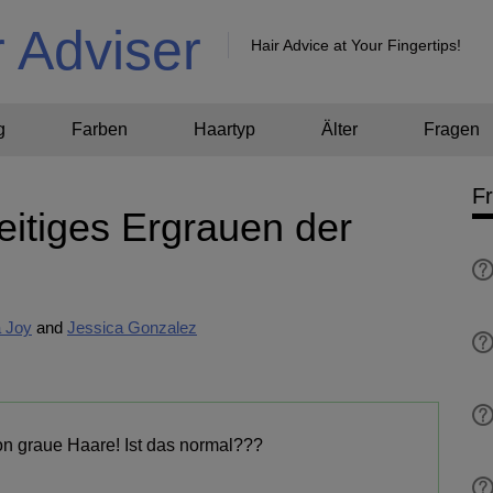
r Adviser
Hair Advice at Your Fingertips!
g
Farben
Haartyp
Älter
Fragen
F
eitiges Ergrauen der
 Joy
Jessica Gonzalez
on graue Haare! Ist das normal???