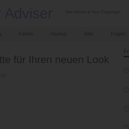
r Adviser
Hair Advice at Your Fingertips!
g
Farben
Haartyp
Älter
Fragen
F
tte für Ihren neuen Look
ange