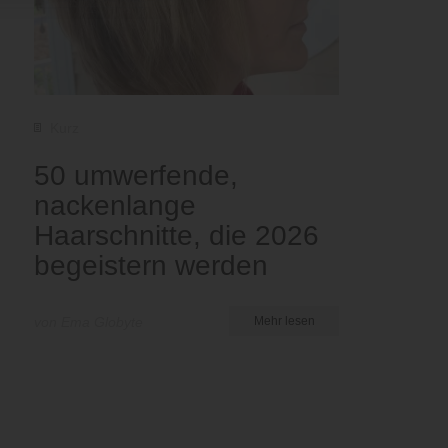
Kurz
50 umwerfende,
nackenlange
Haarschnitte, die 2026
begeistern werden
von Ema Globyte
Mehr lesen