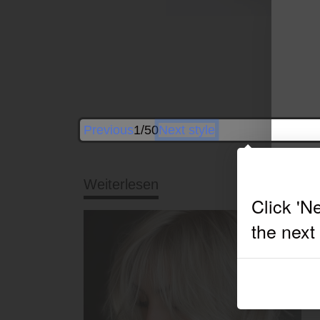
By
Previous
1/50
Next style
Weiterlesen