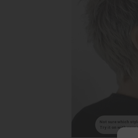
Not sure which styl
Try it on with your s