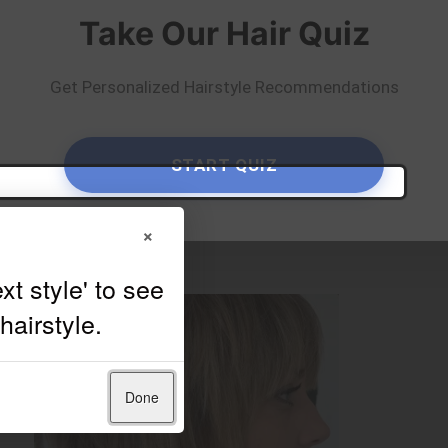
Love Lane Salon
Take Our Hair Quiz
Get Personalized Hairstyle Recommendations
START QUIZ
×
Done