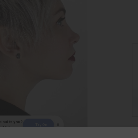
e suits you?
×
Try On
elfie!