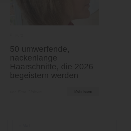
Kurz
50 umwerfende,
nackenlange
Haarschnitte, die 2026
begeistern werden
von Ema Globyte
Mehr lesen