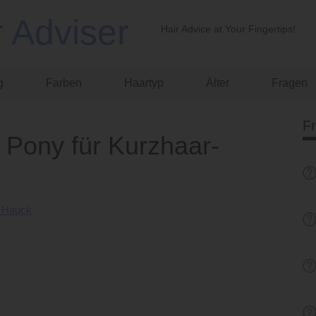
r Adviser
Hair Advice at Your Fingertips!
g
Farben
Haartyp
Älter
Fragen
F
t Pony für Kurzhaar-
y Hauck