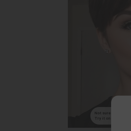
Not sure which styl
Try it on with your s