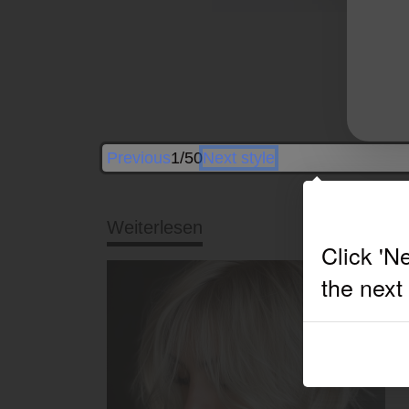
Previous
1/50
Next style
Weiterlesen