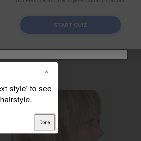
Get Personalized Hairstyle Recommendations
By
Сlaudia
START QUIZ
×
Done