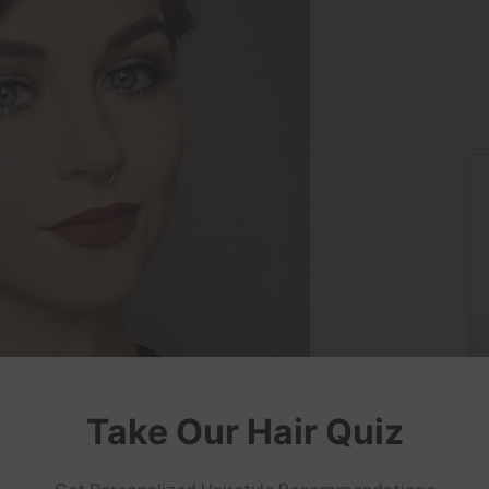
Take Our Hair Quiz
e suits you?
×
Try On
elfie!