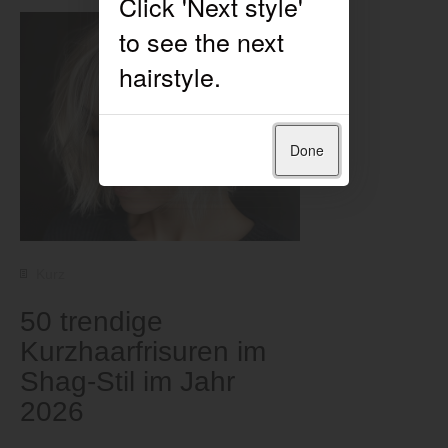
Done
Kurz
50 trendige
Kurzhaarfrisuren im
Shag-Stil im Jahr
2026