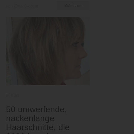
von Ema Globyte
Mehr lesen
Kurz
50 umwerfende,
nackenlange
Haarschnitte, die