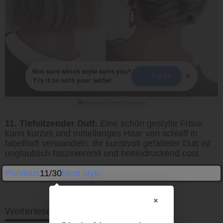
Not sure which style suits you?
×
Try On
Try it on with your selfie!
By
Marina Pobedinskaya
11. Tiefsitzender Dutt.
Eine schön gestylte Frisur
kann kurzes und mittellanges Haar von schlaff in
fabelhaft verwandeln. Ihr kunstvoll gefalteter Dutt ist
unglaublich faszinierend und beeindruckend cool.
Previous
11/30
Next style
×
Weiterlesen