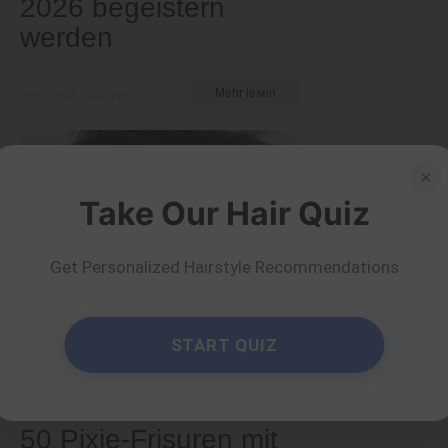
2026 begeistern
werden
von Ema Globyte
Mehr lesen
×
Take Our Hair Quiz
Get Personalized Hairstyle Recommendations
START QUIZ
Kurz
50 Pixie-Frisuren mit