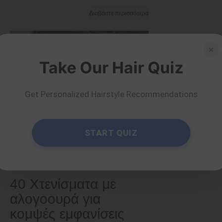
Διαβάστε περισσότερα
×
Take Our Hair Quiz
Get Personalized Hairstyle Recommendations
START QUIZ
Συμβουλές και κόλπα
40 Χτενίσματα με
αλογοουρά για
κομψές εμφανίσεις