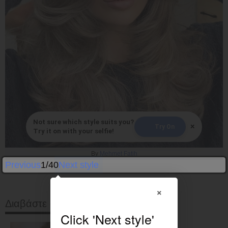
Not sure which style suits you?
×
Try On
Try it on with your selfie!
By
Mehmet Fatih
Previous
1/40
Next style
×
Διαβάστε στη συνέχεια