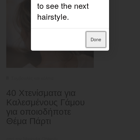
Done
Συμβουλές και κόλπα
40 Χτενίσματα για
Καλεσμένους Γάμου
για οποιοδήποτε
Θέμα Πάρτι
από τον Nkeiruka Obiwulu