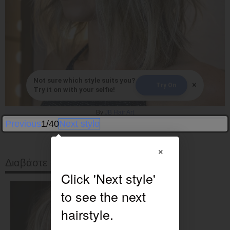
Not sure which style suits you?
×
Try On
Try it on with your selfie!
By
JB Hair Art
Previous
1/40
Next style
×
Διαβάστε στη συνέχεια