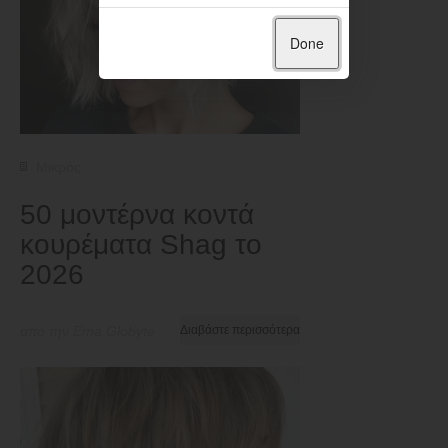
Done
Μικρός
50 μοντέρνα κοντά
κουρέματα Shag το
2026
από την Ema Globyte
Διαβάστε περισσότερα