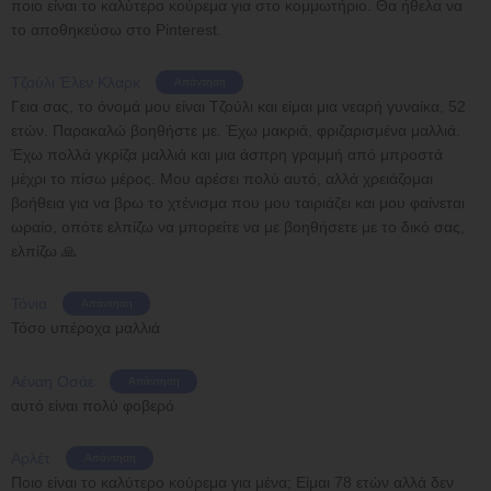
ποιο είναι το καλύτερο κούρεμα για στο κομμωτήριο. Θα ήθελα να
το αποθηκεύσω στο Pinterest.
Τζούλι Έλεν Κλαρκ
Απάντηση
Γεια σας, το όνομά μου είναι Τζούλι και είμαι μια νεαρή γυναίκα, 52
ετών. Παρακαλώ βοηθήστε με. Έχω μακριά, φριζαρισμένα μαλλιά.
Έχω πολλά γκρίζα μαλλιά και μια άσπρη γραμμή από μπροστά
μέχρι το πίσω μέρος. Μου αρέσει πολύ αυτό, αλλά χρειάζομαι
βοήθεια για να βρω το χτένισμα που μου ταιριάζει και μου φαίνεται
ωραίο, οπότε ελπίζω να μπορείτε να με βοηθήσετε με το δικό σας,
ελπίζω 🙏
Τόνια
Απάντηση
Τόσο υπέροχα μαλλιά
Αέναη Οσάε
Απάντηση
αυτό είναι πολύ φοβερό
Αρλέτ
Απάντηση
Ποιο είναι το καλύτερο κούρεμα για μένα; ​​Είμαι 78 ετών αλλά δεν